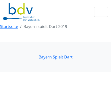
Startseite
Bayern spielt Dart 2019
Bayern Spielt Dart