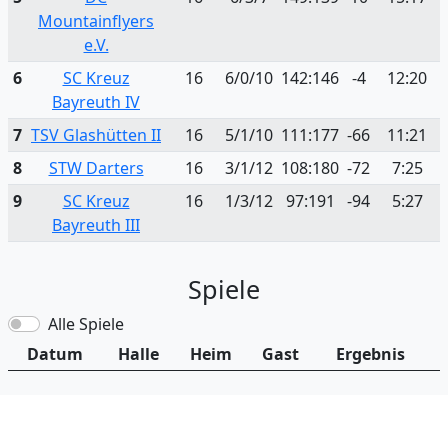
Mountainflyers
e.V.
6
SC Kreuz
16
6/0/10
142:146
-4
12:20
Bayreuth IV
7
TSV Glashütten II
16
5/1/10
111:177
-66
11:21
8
STW Darters
16
3/1/12
108:180
-72
7:25
9
SC Kreuz
16
1/3/12
97:191
-94
5:27
Bayreuth III
Spiele
Alle Spiele
Datum
Halle
Heim
Gast
Ergebnis