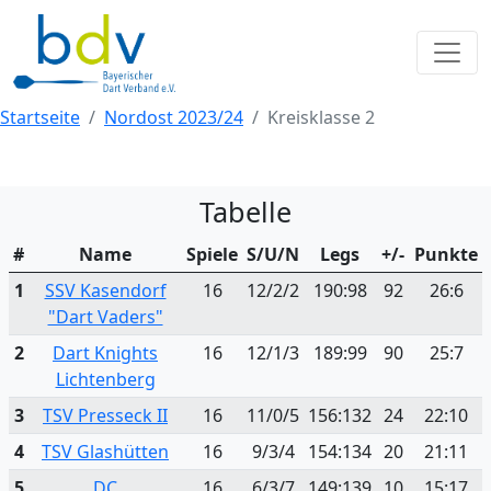
Startseite
Nordost 2023/24
Kreisklasse 2
Tabelle
#
Name
Spiele
S/U/N
Legs
+/-
Punkte
1
SSV Kasendorf
16
12/2/2
190:98
92
26:6
"Dart Vaders"
2
Dart Knights
16
12/1/3
189:99
90
25:7
Lichtenberg
3
TSV Presseck II
16
11/0/5
156:132
24
22:10
4
TSV Glashütten
16
9/3/4
154:134
20
21:11
5
DC
16
6/3/7
149:139
10
15:17