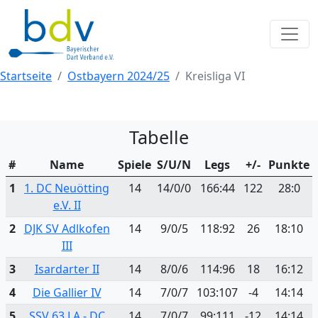
Startseite
Ostbayern 2024/25
Kreisliga VI
Tabelle
#
Name
Spiele
S/U/N
Legs
+/-
Punkte
1
1. DC Neuötting
14
14/0/0
166:44
122
28:0
e.V. II
2
DJK SV Adlkofen
14
9/0/5
118:92
26
18:10
III
3
Isardarter II
14
8/0/6
114:96
18
16:12
4
Die Gallier IV
14
7/0/7
103:107
-4
14:14
5
SSV 63 LA - DC
14
7/0/7
99:111
-12
14:14