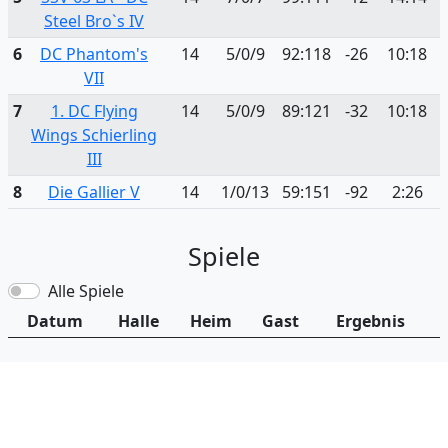
Steel Bro`s IV
6
DC Phantom's
14
5/0/9
92:118
-26
10:18
VII
7
1. DC Flying
14
5/0/9
89:121
-32
10:18
Wings Schierling
III
8
Die Gallier V
14
1/0/13
59:151
-92
2:26
Spiele
Alle Spiele
Datum
Halle
Heim
Gast
Ergebnis