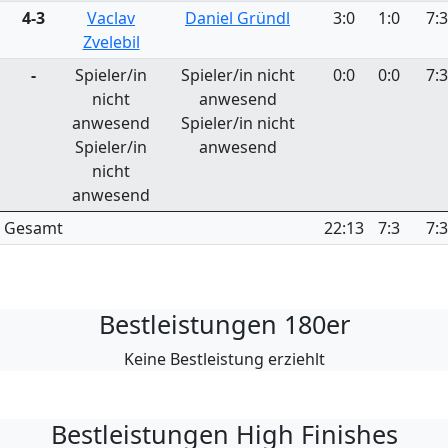
4-3
Vaclav
Daniel Gründl
3:0
1:0
7:3
Zvelebil
-
Spieler/in
Spieler/in nicht
0:0
0:0
7:3
nicht
anwesend
anwesend
Spieler/in nicht
Spieler/in
anwesend
nicht
anwesend
Gesamt
22:13
7:3
7:3
Bestleistungen 180er
Keine Bestleistung erziehlt
Bestleistungen High Finishes