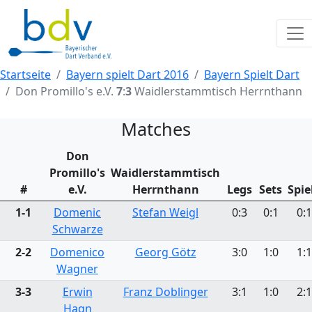
Startseite
Bayern spielt Dart 2016
Bayern Spielt Dart
Don Promillo's e.V.
7
:
3
Waidlerstammtisch Herrnthann
Matches
Don
Promillo's
Waidlerstammtisch
#
e.V.
Herrnthann
Legs
Sets
Spie
1-1
Domenic
Stefan Weigl
0:3
0:1
0:1
Schwarze
2-2
Domenico
Georg Götz
3:0
1:0
1:1
Wagner
3-3
Erwin
Franz Doblinger
3:1
1:0
2:1
Hagn