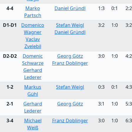
4-4
Marko
Daniel Gründl
1:3
0:1
2:2
Partsch
D1-D1
Domenico
Stefan Weigl
3:2
1:0
3:2
Wagner
Daniel Gründl
Vaclav
Zvelebil
D2-D2
Domenic
Georg Götz
3:0
1:0
4:2
Schwarze
Franz Doblinger
Gerhard
Lederer
1-2
Markus
Stefan Weigl
0:3
0:1
4:3
Gühl
2-1
Gerhard
Georg Götz
3:1
1:0
5:3
Lederer
3-4
Michael
Franz Doblinger
3:0
1:0
6:3
Weiß