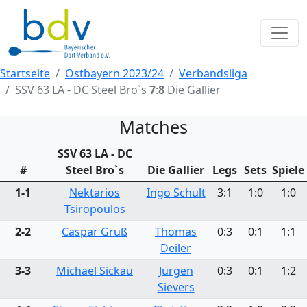
Startseite
Ostbayern 2023/24
Verbandsliga
SSV 63 LA - DC Steel Bro`s
7
:
8
Die Gallier
Matches
SSV 63 LA - DC
#
Steel Bro`s
Die Gallier
Legs
Sets
Spiele
1-1
Nektarios
Ingo Schult
3:1
1:0
1:0
Tsiropoulos
2-2
Caspar Gruß
Thomas
0:3
0:1
1:1
Deiler
3-3
Michael Sickau
Jürgen
0:3
0:1
1:2
Sievers