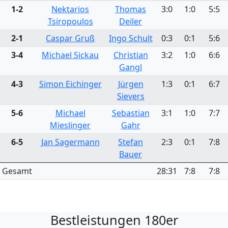
1-2
Nektarios
Thomas
3:0
1:0
5:5
Tsiropoulos
Deiler
2-1
Caspar Gruß
Ingo Schult
0:3
0:1
5:6
3-4
Michael Sickau
Christian
3:2
1:0
6:6
Gangl
4-3
Simon Eichinger
Jürgen
1:3
0:1
6:7
Sievers
5-6
Michael
Sebastian
3:1
1:0
7:7
Mieslinger
Gahr
6-5
Jan Sagermann
Stefan
2:3
0:1
7:8
Bauer
Gesamt
28:31
7:8
7:8
Bestleistungen 180er