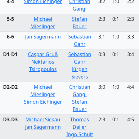
4-4
Simon Eichinger
Christian
3:2
1:0
2:2
Gangl
5-5
Michael
Stefan
2:3
0:1
2:3
Mieslinger
Bauer
6-6
Jan Sagermann
Sebastian
3:1
1:0
3:3
Gahr
D1-D1
Caspar Gruß
Sebastian
0:3
0:1
3:4
Nektarios
Gahr
Tsiropoulos
Jürgen
Sievers
D2-D2
Michael
Christian
3:0
1:0
4:4
Mieslinger
Gangl
Simon Eichinger
Stefan
Bauer
D3-D3
Michael Sickau
Thomas
2:3
0:1
4:5
Jan Sagermann
Deiler
Ingo Schult