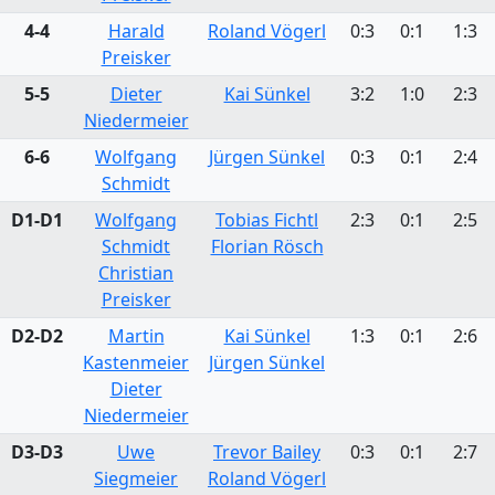
4-4
Harald
Roland Vögerl
0:3
0:1
1:3
Preisker
5-5
Dieter
Kai Sünkel
3:2
1:0
2:3
Niedermeier
6-6
Wolfgang
Jürgen Sünkel
0:3
0:1
2:4
Schmidt
D1-D1
Wolfgang
Tobias Fichtl
2:3
0:1
2:5
Schmidt
Florian Rösch
Christian
Preisker
D2-D2
Martin
Kai Sünkel
1:3
0:1
2:6
Kastenmeier
Jürgen Sünkel
Dieter
Niedermeier
D3-D3
Uwe
Trevor Bailey
0:3
0:1
2:7
Siegmeier
Roland Vögerl