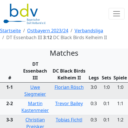
Startseite
Ostbayern 2023/24
Verbandsliga
DT Essenbach III
3
:
12
DC Black Birds Kelheim II
Matches
DT
Essenbach
DC Black Birds
#
III
Kelheim II
Legs
Sets
Spiele
1-1
Uwe
Florian Rösch
3:0
1:0
1:0
Siegmeier
2-2
Martin
Trevor Bailey
0:3
0:1
1:1
Kastenmeier
3-3
Christian
Tobias Fichtl
0:3
0:1
1:2
Preisker