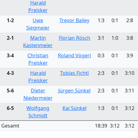
Harald
Preisker
1-2
Uwe
Trevor Bailey
1:3
0:1
2:8
Siegmeier
2-1
Martin
Florian Rösch
3:1
1:0
3:8
Kastenmeier
3-4
Christian
Roland Vögerl
0:3
0:1
3:9
Preisker
4-3
Harald
Tobias Fichtl
2:3
0:1
3:10
Preisker
5-6
Dieter
Jürgen Sünkel
2:3
0:1
3:11
Niedermeier
6-5
Wolfgang
Kai Sünkel
1:3
0:1
3:12
Schmidt
Gesamt
18:39
3:12
3:12