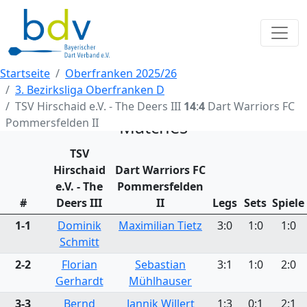
Startseite
Oberfranken 2025/26
3. Bezirksliga Oberfranken D
TSV Hirschaid e.V. - The Deers III
14
:
4
Dart Warriors FC
Pommersfelden II
Matches
TSV
Hirschaid
Dart Warriors FC
e.V. - The
Pommersfelden
#
Deers III
II
Legs
Sets
Spiele
1-1
Dominik
Maximilian Tietz
3:0
1:0
1:0
Schmitt
2-2
Florian
Sebastian
3:1
1:0
2:0
Gerhardt
Mühlhauser
3-3
Bernd
Jannik Willert
1:3
0:1
2:1