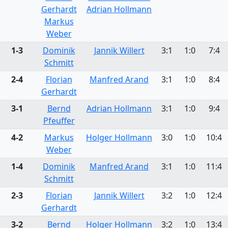
Gerhardt
Adrian Hollmann
Markus
Weber
1-3
Dominik
Jannik Willert
3:1
1:0
7:4
Schmitt
2-4
Florian
Manfred Arand
3:1
1:0
8:4
Gerhardt
3-1
Bernd
Adrian Hollmann
3:1
1:0
9:4
Pfeuffer
4-2
Markus
Holger Hollmann
3:0
1:0
10:4
Weber
1-4
Dominik
Manfred Arand
3:1
1:0
11:4
Schmitt
2-3
Florian
Jannik Willert
3:2
1:0
12:4
Gerhardt
3-2
Bernd
Holger Hollmann
3:2
1:0
13:4