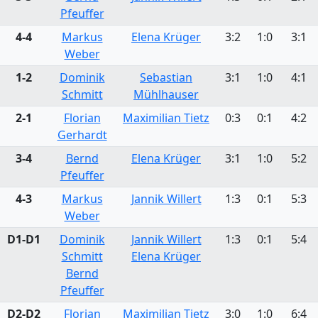
Pfeuffer
4-4
Markus
Elena Krüger
3:2
1:0
3:1
Weber
1-2
Dominik
Sebastian
3:1
1:0
4:1
Schmitt
Mühlhauser
2-1
Florian
Maximilian Tietz
0:3
0:1
4:2
Gerhardt
3-4
Bernd
Elena Krüger
3:1
1:0
5:2
Pfeuffer
4-3
Markus
Jannik Willert
1:3
0:1
5:3
Weber
D1-D1
Dominik
Jannik Willert
1:3
0:1
5:4
Schmitt
Elena Krüger
Bernd
Pfeuffer
D2-D2
Florian
Maximilian Tietz
3:0
1:0
6:4