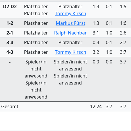
D2-D2
Platzhalter
Platzhalter
1:3
0:1
1:5
Platzhalter
Tommy Kirsch
1-2
Platzhalter
Markus Fürst
1:3
0:1
1:6
2-1
Platzhalter
Ralph Nachbar
3:1
1:0
2:6
3-4
Platzhalter
Platzhalter
0:3
0:1
2:7
4-3
Platzhalter
Tommy Kirsch
3:2
1:0
3:7
-
Spieler/in
Spieler/in nicht
0:0
0:0
3:7
nicht
anwesend
anwesend
Spieler/in nicht
Spieler/in
anwesend
nicht
anwesend
Gesamt
12:24
3:7
3:7