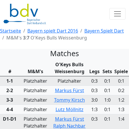
Startseite
Bayern spielt Dart 2016
Bayern Spielt Dart
M&M's
3
:
7
O'Keys Bulls Weissenburg
Matches
O'Keys Bulls
#
M&M's
Weissenburg
Legs
Sets
Spiele
1-1
Platzhalter
Platzhalter
0:3
0:1
0:1
2-2
Platzhalter
Markus Fürst
0:3
0:1
0:2
3-3
Platzhalter
Tommy Kirsch
3:0
1:0
1:2
4-4
Platzhalter
Lutz Möllnitz
1:3
0:1
1:3
D1-D1
Platzhalter
Markus Fürst
0:3
0:1
1:4
Platzhalter
Ralph Nachbar