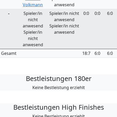
Volkmann
anwesend
-
Spieler/in
Spieler/in nicht
0:0
0:0
6:0
nicht
anwesend
anwesend
Spieler/in nicht
Spieler/in
anwesend
nicht
anwesend
Gesamt
18:7
6:0
6:0
Bestleistungen 180er
Keine Bestleistung erziehlt
Bestleistungen High Finishes
Keine Bestleistung erziehlt