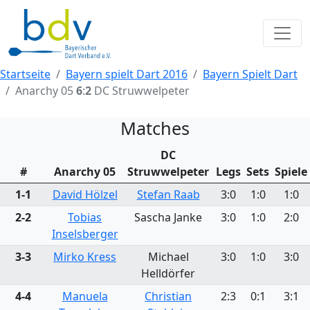
Startseite
Bayern spielt Dart 2016
Bayern Spielt Dart
Anarchy 05
6
:
2
DC Struwwelpeter
Matches
DC
#
Anarchy 05
Struwwelpeter
Legs
Sets
Spiele
1-1
David Hölzel
Stefan Raab
3:0
1:0
1:0
2-2
Tobias
Sascha Janke
3:0
1:0
2:0
Inselsberger
3-3
Mirko Kress
Michael
3:0
1:0
3:0
Helldörfer
4-4
Manuela
Christian
2:3
0:1
3:1