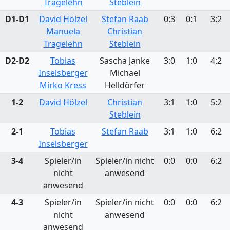
Tragelehn
Steblein
D1-D1
David Hölzel
Stefan Raab
0:3
0:1
3:2
Manuela
Christian
Tragelehn
Steblein
D2-D2
Tobias
Sascha Janke
3:0
1:0
4:2
Inselsberger
Michael
Mirko Kress
Helldörfer
1-2
David Hölzel
Christian
3:1
1:0
5:2
Steblein
2-1
Tobias
Stefan Raab
3:1
1:0
6:2
Inselsberger
3-4
Spieler/in
Spieler/in nicht
0:0
0:0
6:2
nicht
anwesend
anwesend
4-3
Spieler/in
Spieler/in nicht
0:0
0:0
6:2
nicht
anwesend
anwesend