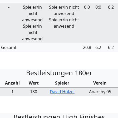
-
Spieler/in
Spieler/in nicht
0:0
0:0
6:2
nicht
anwesend
anwesend
Spieler/in nicht
Spieler/in
anwesend
nicht
anwesend
Gesamt
20:8
6:2
6:2
Bestleistungen 180er
Anzahl
Wert
Spieler
Verein
1
180
David Hölzel
Anarchy 05
Bestleistungen High Finishes