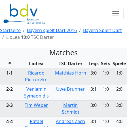
Startseite
Bayern spielt Dart 2016
Bayern Spielt Dart
LioLea
10
:
0
TSC Darter
Matches
#
LioLea
TSC Darter
Legs
Sets
Spiele
1-1
Ricardo
Matthias Horn
3:0
1:0
1:0
Pietreczko
2-2
Veniamin
Uwe Brunner
3:1
1:0
2:0
Symeonidis
3-3
Tim Weber
Martin
3:0
1:0
3:0
Schmidt
4-4
Rafael
Andreas Zach
3:1
1:0
4:0