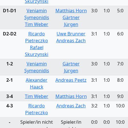
Skurzynski
D1-D1
Veniamin
Matthias Horn
3:0
1:0
5:0
Symeonidis
Gärtner
Tim Weber
Jürgen
D2-D2
Ricardo
Uwe Brunner
3:1
1:0
6:0
Pietreczko
Andreas Zach
Rafael
Skurzynski
1-2
Veniamin
Gärtner
3:0
1:0
7:0
Symeonidis
Jürgen
2-1
Alexander
Andreas Peetz
3:1
1:0
8:0
Haack
3-4
Tim Weber
Matthias Horn
3:1
1:0
9:0
4-3
Ricardo
Andreas Zach
3:2
1:0
10:0
Pietreczko
-
Spieler/in nicht
Spieler/in
0:0
0:0
10:0