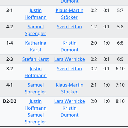
Dumont
3-1
Justin
Klaus-Martin
0:2
0:1
5:7
Hoffmann
Stöcker
4-2
Samuel
Sven Lettau
1:2
0:1
5:8
Sprengler
1-4
Katharina
Kristin
2:0
1:0
6:8
Kärst
Dumont
2-3
Stefan Kärst
Lars Wernicke
0:2
0:1
6:9
3-2
Justin
Sven Lettau
0:2
0:1
6:10
Hoffmann
4-1
Samuel
Klaus-Martin
2:1
1:0
7:10
Sprengler
Stöcker
D2-D2
Justin
Lars Wernicke
2:0
1:0
8:10
Hoffmann
Kristin
Samuel
Dumont
Sprengler