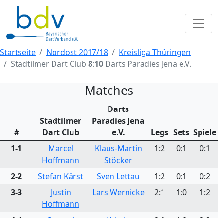
Startseite
Nordost 2017/18
Kreisliga Thüringen
Stadtilmer Dart Club
8
:
10
Darts Paradies Jena e.V.
Matches
Darts
Stadtilmer
Paradies Jena
#
Dart Club
e.V.
Legs
Sets
Spiele
1-1
Marcel
Klaus-Martin
1:2
0:1
0:1
Hoffmann
Stöcker
2-2
Stefan Kärst
Sven Lettau
1:2
0:1
0:2
3-3
Justin
Lars Wernicke
2:1
1:0
1:2
Hoffmann