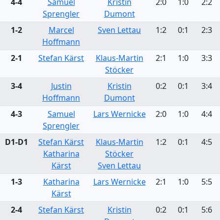
4-4
Samuel
Kristin
2:0
1:0
2:2
Sprengler
Dumont
1-2
Marcel
Sven Lettau
1:2
0:1
2:3
Hoffmann
2-1
Stefan Kärst
Klaus-Martin
2:1
1:0
3:3
Stöcker
3-4
Justin
Kristin
0:2
0:1
3:4
Hoffmann
Dumont
4-3
Samuel
Lars Wernicke
2:0
1:0
4:4
Sprengler
D1-D1
Stefan Kärst
Klaus-Martin
1:2
0:1
4:5
Katharina
Stöcker
Kärst
Sven Lettau
1-3
Katharina
Lars Wernicke
2:1
1:0
5:5
Kärst
2-4
Stefan Kärst
Kristin
0:2
0:1
5:6