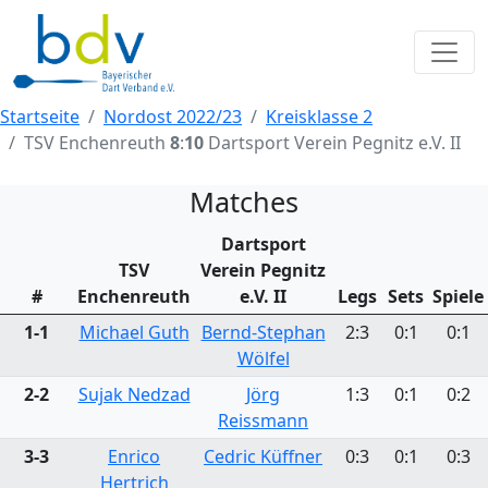
Startseite
Nordost 2022/23
Kreisklasse 2
TSV Enchenreuth
8
:
10
Dartsport Verein Pegnitz e.V. II
Matches
Dartsport
TSV
Verein Pegnitz
#
Enchenreuth
e.V. II
Legs
Sets
Spiele
1-1
Michael Guth
Bernd-Stephan
2:3
0:1
0:1
Wölfel
2-2
Sujak Nedzad
Jörg
1:3
0:1
0:2
Reissmann
3-3
Enrico
Cedric Küffner
0:3
0:1
0:3
Hertrich