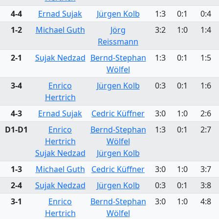
4-4
Ernad Sujak
Jürgen Kolb
1:3
0:1
0:4
1-2
Michael Guth
Jörg
3:2
1:0
1:4
Reissmann
2-1
Sujak Nedzad
Bernd-Stephan
1:3
0:1
1:5
Wölfel
3-4
Enrico
Jürgen Kolb
0:3
0:1
1:6
Hertrich
4-3
Ernad Sujak
Cedric Küffner
3:0
1:0
2:6
D1-D1
Enrico
Bernd-Stephan
1:3
0:1
2:7
Hertrich
Wölfel
Sujak Nedzad
Jürgen Kolb
1-3
Michael Guth
Cedric Küffner
3:0
1:0
3:7
2-4
Sujak Nedzad
Jürgen Kolb
0:3
0:1
3:8
3-1
Enrico
Bernd-Stephan
3:0
1:0
4:8
Hertrich
Wölfel