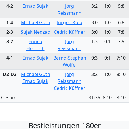
4-2
Ernad Sujak
Jörg
3:2
1:0
5:8
Reissmann
1-4
Michael Guth
Jürgen Kolb
3:0
1:0
6:8
2-3
Sujak Nedzad
Cedric Küffner
3:0
1:0
7:8
3-2
Enrico
Jörg
1:3
0:1
7:9
Hertrich
Reissmann
4-1
Ernad Sujak
Bernd-Stephan
0:3
0:1
7:10
Wölfel
D2-D2
Michael Guth
Jörg
3:2
1:0
8:10
Ernad Sujak
Reissmann
Cedric Küffner
Gesamt
31:36
8:10
8:10
Bestleistungen 180er