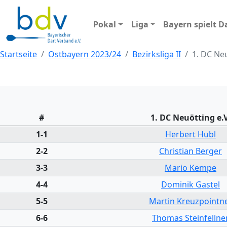
Pokal
Liga
Bayern spielt D
Startseite
Ostbayern 2023/24
Bezirksliga II
1. DC Neu
#
1. DC Neuötting e.V
1-1
Herbert Hubl
2-2
Christian Berger
3-3
Mario Kempe
4-4
Dominik Gastel
5-5
Martin Kreuzpointn
6-6
Thomas Steinfellne