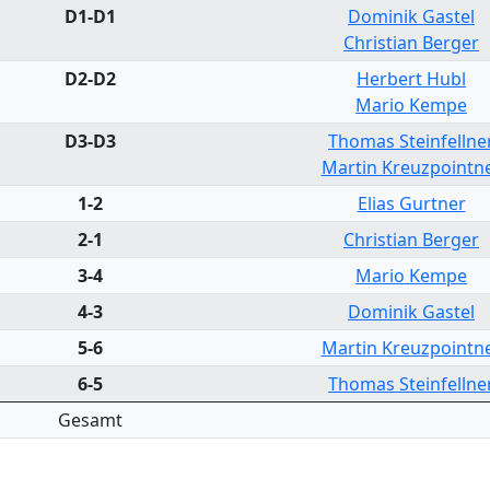
D1-D1
Dominik Gastel
Christian Berger
D2-D2
Herbert Hubl
Mario Kempe
D3-D3
Thomas Steinfellne
Martin Kreuzpointn
1-2
Elias Gurtner
2-1
Christian Berger
3-4
Mario Kempe
4-3
Dominik Gastel
5-6
Martin Kreuzpointn
6-5
Thomas Steinfellne
Gesamt