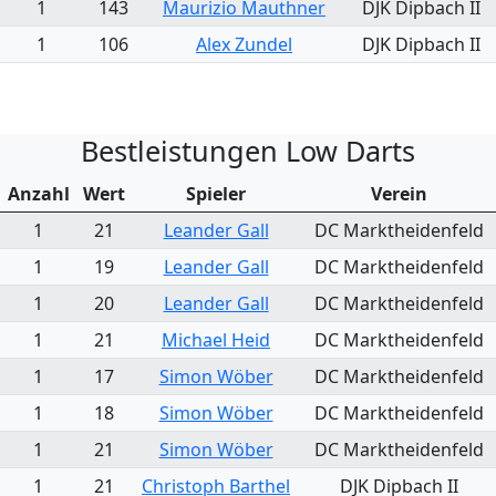
1
143
Maurizio Mauthner
DJK Dipbach II
1
106
Alex Zundel
DJK Dipbach II
Bestleistungen Low Darts
Anzahl
Wert
Spieler
Verein
1
21
Leander Gall
DC Marktheidenfeld
1
19
Leander Gall
DC Marktheidenfeld
1
20
Leander Gall
DC Marktheidenfeld
1
21
Michael Heid
DC Marktheidenfeld
1
17
Simon Wöber
DC Marktheidenfeld
1
18
Simon Wöber
DC Marktheidenfeld
1
21
Simon Wöber
DC Marktheidenfeld
1
21
Christoph Barthel
DJK Dipbach II