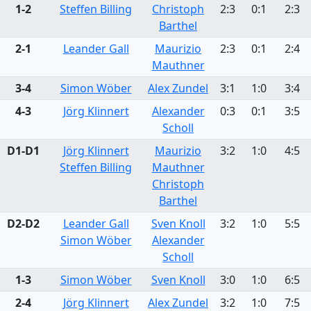
1-2
Steffen Billing
Christoph
2:3
0:1
2:3
Barthel
2-1
Leander Gall
Maurizio
2:3
0:1
2:4
Mauthner
3-4
Simon Wöber
Alex Zundel
3:1
1:0
3:4
4-3
Jörg Klinnert
Alexander
0:3
0:1
3:5
Scholl
D1-D1
Jörg Klinnert
Maurizio
3:2
1:0
4:5
Steffen Billing
Mauthner
Christoph
Barthel
D2-D2
Leander Gall
Sven Knoll
3:2
1:0
5:5
Simon Wöber
Alexander
Scholl
1-3
Simon Wöber
Sven Knoll
3:0
1:0
6:5
2-4
Jörg Klinnert
Alex Zundel
3:2
1:0
7:5