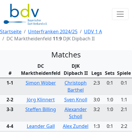
Startseite
Unterfranken 2024/25
UDV 1 A
DC Marktheidenfeld
11
:
9
DJK Dipbach II
Matches
DC
DJK
#
Marktheidenfeld
Dipbach II
Legs
Sets
Spiele
1-1
Simon Wöber
Christoph
2:3
0:1
0:1
Barthel
2-2
Jörg Klinnert
Sven Knoll
3:0
1:0
1:1
3-3
Steffen Billing
Alexander
3:2
1:0
2:1
Scholl
4-4
Leander Gall
Alex Zundel
1:3
0:1
2:2