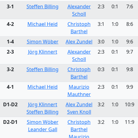
3-1
Steffen Billing
Alexander
2:3
0:1
7:6
Scholl
4-2
Michael Heid
Christoph
3:1
1:0
8:6
Barthel
1-4
Simon Wöber
Alex Zundel
3:0
1:0
9:6
2-3
Jörg Klinnert
Alexander
2:3
0:1
9:7
Scholl
3-2
Steffen Billing
Christoph
0:3
0:1
9:8
Barthel
4-1
Michael Heid
Maurizio
2:3
0:1
9:9
Mauthner
D1-D2
Jörg Klinnert
Alex Zundel
3:2
1:0
10:9
Steffen Billing
Sven Knoll
D2-D1
Simon Wöber
Christoph
3:2
1:0
11:9
Leander Gall
Barthel
Maurizio