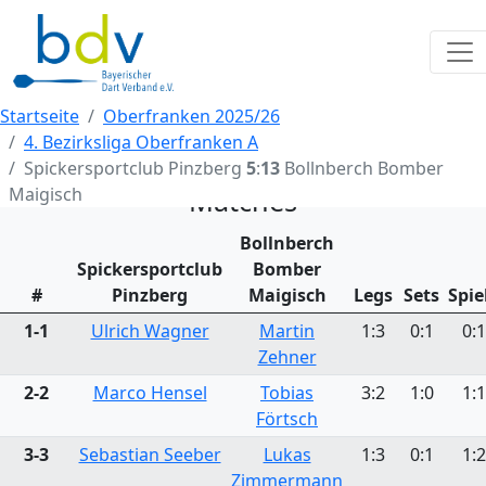
Startseite
Oberfranken 2025/26
4. Bezirksliga Oberfranken A
Spickersportclub Pinzberg
5
:
13
Bollnberch Bomber
Maigisch
Matches
Bollnberch
Spickersportclub
Bomber
#
Pinzberg
Maigisch
Legs
Sets
Spie
1-1
Ulrich Wagner
Martin
1:3
0:1
0:1
Zehner
2-2
Marco Hensel
Tobias
3:2
1:0
1:1
Förtsch
3-3
Sebastian Seeber
Lukas
1:3
0:1
1:2
Zimmermann