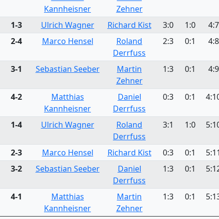
Kannheisner
Zehner
1-3
Ulrich Wagner
Richard Kist
3:0
1:0
4:7
2-4
Marco Hensel
Roland
2:3
0:1
4:8
Derrfuss
3-1
Sebastian Seeber
Martin
1:3
0:1
4:9
Zehner
4-2
Matthias
Daniel
0:3
0:1
4:1
Kannheisner
Derrfuss
1-4
Ulrich Wagner
Roland
3:1
1:0
5:1
Derrfuss
2-3
Marco Hensel
Richard Kist
0:3
0:1
5:1
3-2
Sebastian Seeber
Daniel
1:3
0:1
5:1
Derrfuss
4-1
Matthias
Martin
1:3
0:1
5:1
Kannheisner
Zehner