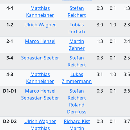
4-4
Matthias
Stefan
0:3
0:1
1:3
Kannheisner
Reichert
1-2
Ulrich Wagner
Tobias
3:0
1:0
2:3
Förtsch
2-1
Marco Hensel
Martin
1:3
0:1
2:4
Zehner
3-4
Sebastian Seeber
Stefan
0:3
0:1
2:5
Reichert
4-3
Matthias
Lukas
3:1
1:0
3:5
Kannheisner
Zimmermann
D1-D1
Marco Hensel
Stefan
0:3
0:1
3:6
Sebastian Seeber
Reichert
Roland
Derrfuss
D2-D2
Ulrich Wagner
Richard Kist
0:3
0:1
3:7
Matthias
Martin