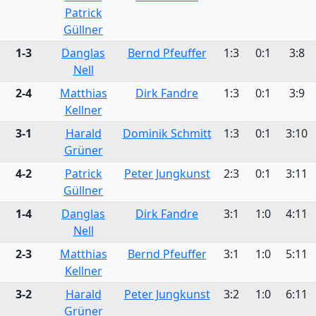
Patrick
Güllner
1-3
Danglas
Bernd Pfeuffer
1:3
0:1
3:8
Nell
2-4
Matthias
Dirk Fandre
1:3
0:1
3:9
Kellner
3-1
Harald
Dominik Schmitt
1:3
0:1
3:10
Grüner
4-2
Patrick
Peter Jungkunst
2:3
0:1
3:11
Güllner
1-4
Danglas
Dirk Fandre
3:1
1:0
4:11
Nell
2-3
Matthias
Bernd Pfeuffer
3:1
1:0
5:11
Kellner
3-2
Harald
Peter Jungkunst
3:2
1:0
6:11
Grüner