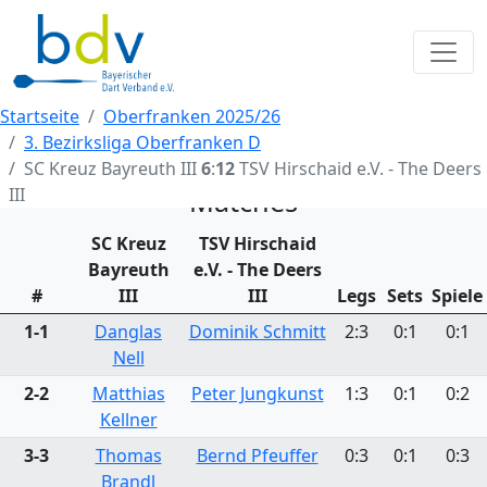
Startseite
Oberfranken 2025/26
3. Bezirksliga Oberfranken D
SC Kreuz Bayreuth III
6
:
12
TSV Hirschaid e.V. - The Deers
III
Matches
SC Kreuz
TSV Hirschaid
Bayreuth
e.V. - The Deers
#
III
III
Legs
Sets
Spiele
1-1
Danglas
Dominik Schmitt
2:3
0:1
0:1
Nell
2-2
Matthias
Peter Jungkunst
1:3
0:1
0:2
Kellner
3-3
Thomas
Bernd Pfeuffer
0:3
0:1
0:3
Brandl