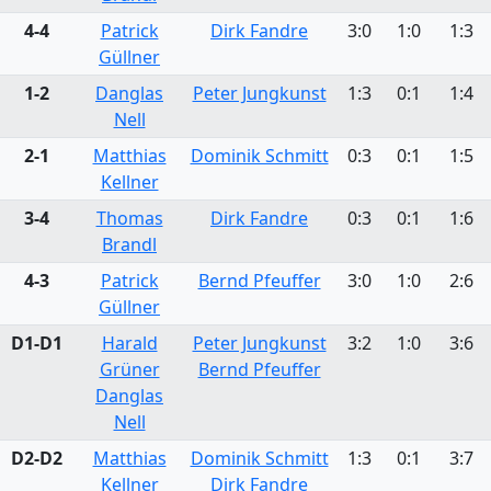
4-4
Patrick
Dirk Fandre
3:0
1:0
1:3
Güllner
1-2
Danglas
Peter Jungkunst
1:3
0:1
1:4
Nell
2-1
Matthias
Dominik Schmitt
0:3
0:1
1:5
Kellner
3-4
Thomas
Dirk Fandre
0:3
0:1
1:6
Brandl
4-3
Patrick
Bernd Pfeuffer
3:0
1:0
2:6
Güllner
D1-D1
Harald
Peter Jungkunst
3:2
1:0
3:6
Grüner
Bernd Pfeuffer
Danglas
Nell
D2-D2
Matthias
Dominik Schmitt
1:3
0:1
3:7
Kellner
Dirk Fandre