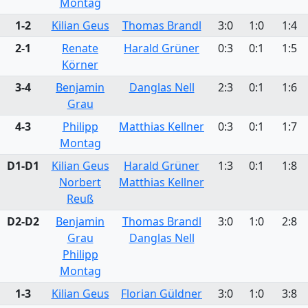
Montag
1-2
Kilian Geus
Thomas Brandl
3:0
1:0
1:4
2-1
Renate
Harald Grüner
0:3
0:1
1:5
Körner
3-4
Benjamin
Danglas Nell
2:3
0:1
1:6
Grau
4-3
Philipp
Matthias Kellner
0:3
0:1
1:7
Montag
D1-D1
Kilian Geus
Harald Grüner
1:3
0:1
1:8
Norbert
Matthias Kellner
Reuß
D2-D2
Benjamin
Thomas Brandl
3:0
1:0
2:8
Grau
Danglas Nell
Philipp
Montag
1-3
Kilian Geus
Florian Güldner
3:0
1:0
3:8