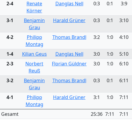
2-4
Renate
Danglas Nell
0:3
0:1
3:9
Körner
3-1
Benjamin
Harald Grüner
0:3
0:1
3:10
Grau
4-2
Philipp
Thomas Brandl
3:2
1:0
4:10
Montag
1-4
Kilian Geus
Danglas Nell
3:0
1:0
5:10
2-3
Norbert
Florian Güldner
3:0
1:0
6:10
Reuß
3-2
Benjamin
Thomas Brandl
0:3
0:1
6:11
Grau
4-1
Philipp
Harald Grüner
3:1
1:0
7:11
Montag
Gesamt
25:36
7:11
7:11