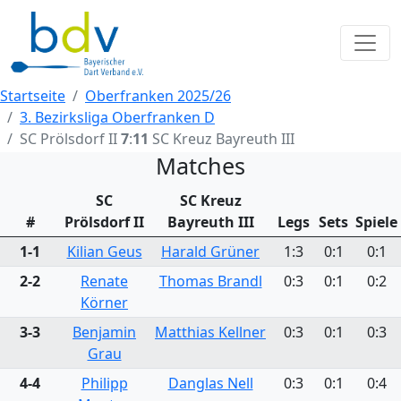
Startseite
Oberfranken 2025/26
3. Bezirksliga Oberfranken D
SC Prölsdorf II
7
:
11
SC Kreuz Bayreuth III
Matches
SC
SC Kreuz
#
Prölsdorf II
Bayreuth III
Legs
Sets
Spiele
1-1
Kilian Geus
Harald Grüner
1:3
0:1
0:1
2-2
Renate
Thomas Brandl
0:3
0:1
0:2
Körner
3-3
Benjamin
Matthias Kellner
0:3
0:1
0:3
Grau
4-4
Philipp
Danglas Nell
0:3
0:1
0:4