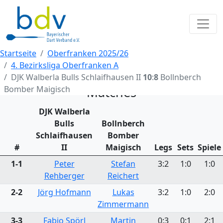
Startseite
Oberfranken 2025/26
4. Bezirksliga Oberfranken A
DJK Walberla Bulls Schlaifhausen II
10
:
8
Bollnberch
Bomber Maigisch
Matches
DJK Walberla
Bulls
Bollnberch
Schlaifhausen
Bomber
#
II
Maigisch
Legs
Sets
Spiele
1-1
Peter
Stefan
3:2
1:0
1:0
Rehberger
Reichert
2-2
Jörg Hofmann
Lukas
3:2
1:0
2:0
Zimmermann
3-3
Fabio Spörl
Martin
0:3
0:1
2:1