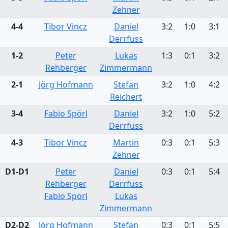
Zehner
4-4
Tibor Vincz
Daniel
3:2
1:0
3:1
Derrfuss
1-2
Peter
Lukas
1:3
0:1
3:2
Rehberger
Zimmermann
2-1
Jörg Hofmann
Stefan
3:2
1:0
4:2
Reichert
3-4
Fabio Spörl
Daniel
3:2
1:0
5:2
Derrfuss
4-3
Tibor Vincz
Martin
0:3
0:1
5:3
Zehner
D1-D1
Peter
Daniel
0:3
0:1
5:4
Rehberger
Derrfuss
Fabio Spörl
Lukas
Zimmermann
D2-D2
Jörg Hofmann
Stefan
0:3
0:1
5:5