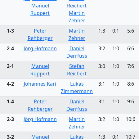
Manuel
Reichert
Ruppert
Martin
Zehner
1-3
Peter
Martin
1:3
0:1
5:6
Rehberger
Zehner
2-4
Jörg Hofmann
Daniel
3:2
1:0
6:6
Derrfuss
3-1
Manuel
Stefan
3:0
1:0
7:6
Ruppert
Reichert
4-2
Johannes Kari
Lukas
3:1
1:0
8:6
Zimmermann
1-4
Peter
Daniel
3:1
1:0
9:6
Rehberger
Derrfuss
2-3
Jörg Hofmann
Martin
3:2
1:0
10:6
Zehner
3-2
Manuel
Lukas
1:3
0:1
10:7