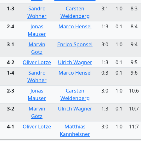
1-3
Sandro
Carsten
3:1
1:0
8:3
Wöhner
Weidenberg
2-4
Jonas
Marco Hensel
1:3
0:1
8:4
Mauser
3-1
Marvin
Enrico Sponsel
3:0
1:0
9:4
Götz
4-2
Oliver Lotze
Ulrich Wagner
1:3
0:1
9:5
1-4
Sandro
Marco Hensel
0:3
0:1
9:6
Wöhner
2-3
Jonas
Carsten
3:0
1:0
10:6
Mauser
Weidenberg
3-2
Marvin
Ulrich Wagner
1:3
0:1
10:7
Götz
4-1
Oliver Lotze
Matthias
3:0
1:0
11:7
Kannheisner