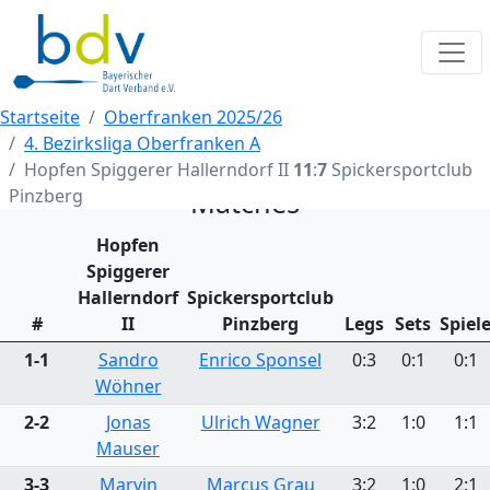
Startseite
Oberfranken 2025/26
4. Bezirksliga Oberfranken A
Hopfen Spiggerer Hallerndorf II
11
:
7
Spickersportclub
Pinzberg
Matches
Hopfen
Spiggerer
Hallerndorf
Spickersportclub
#
II
Pinzberg
Legs
Sets
Spiel
1-1
Sandro
Enrico Sponsel
0:3
0:1
0:1
Wöhner
2-2
Jonas
Ulrich Wagner
3:2
1:0
1:1
Mauser
3-3
Marvin
Marcus Grau
3:2
1:0
2:1