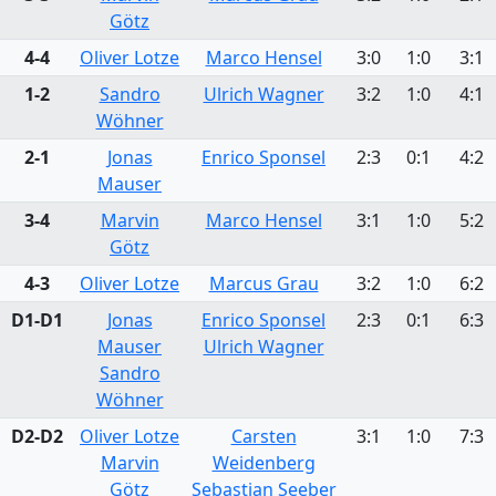
Götz
4-4
Oliver Lotze
Marco Hensel
3:0
1:0
3:1
1-2
Sandro
Ulrich Wagner
3:2
1:0
4:1
Wöhner
2-1
Jonas
Enrico Sponsel
2:3
0:1
4:2
Mauser
3-4
Marvin
Marco Hensel
3:1
1:0
5:2
Götz
4-3
Oliver Lotze
Marcus Grau
3:2
1:0
6:2
D1-D1
Jonas
Enrico Sponsel
2:3
0:1
6:3
Mauser
Ulrich Wagner
Sandro
Wöhner
D2-D2
Oliver Lotze
Carsten
3:1
1:0
7:3
Marvin
Weidenberg
Götz
Sebastian Seeber