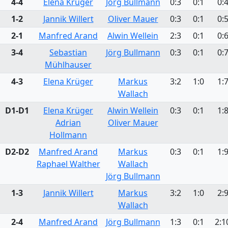
4-4
Elena Krüger
Jörg Bullmann
0:3
0:1
0:
1-2
Jannik Willert
Oliver Mauer
0:3
0:1
0:
2-1
Manfred Arand
Alwin Wellein
2:3
0:1
0:
3-4
Sebastian
Jörg Bullmann
0:3
0:1
0:
Mühlhauser
4-3
Elena Krüger
Markus
3:2
1:0
1:
Wallach
D1-D1
Elena Krüger
Alwin Wellein
0:3
0:1
1:
Adrian
Oliver Mauer
Hollmann
D2-D2
Manfred Arand
Markus
0:3
0:1
1:
Raphael Walther
Wallach
Jörg Bullmann
1-3
Jannik Willert
Markus
3:2
1:0
2:
Wallach
2-4
Manfred Arand
Jörg Bullmann
1:3
0:1
2:1