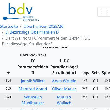
Startseite
Oberfranken 2025/26
3. Bezirksliga Oberfranken D
Dart Warriors FC Pommersfelden II
4
:
14
1. DC
Paradiesvögel Strullendorf
Matches
Dart Warriors
FC
1. DC
Pommersfelden
Paradiesvögel
#
II
Strullendorf
Legs
Sets
Spie
1-1
Jannik Willert
Alwin Wellein
1:3
0:1
0:
2-2
Manfred Arand
Oliver Mauer
2:3
0:1
0:
3-3
Sebastian
Markus
2:3
0:1
0:
Mühlhauser
Wallach