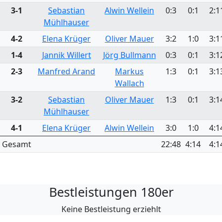
3-1
Sebastian
Alwin Wellein
0:3
0:1
2:1
Mühlhauser
4-2
Elena Krüger
Oliver Mauer
3:2
1:0
3:1
1-4
Jannik Willert
Jörg Bullmann
0:3
0:1
3:1
2-3
Manfred Arand
Markus
1:3
0:1
3:1
Wallach
3-2
Sebastian
Oliver Mauer
1:3
0:1
3:1
Mühlhauser
4-1
Elena Krüger
Alwin Wellein
3:0
1:0
4:1
Gesamt
22:48
4:14
4:1
Bestleistungen 180er
Keine Bestleistung erziehlt