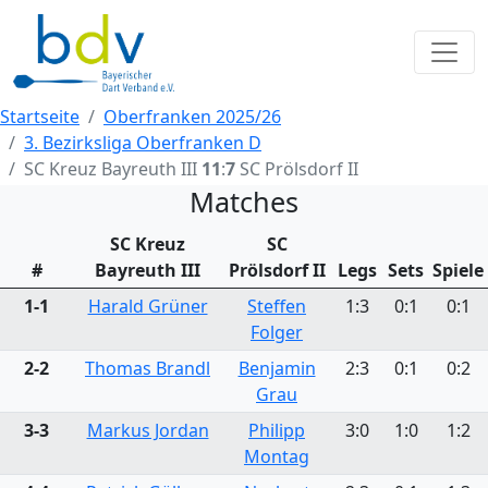
Startseite
Oberfranken 2025/26
3. Bezirksliga Oberfranken D
SC Kreuz Bayreuth III
11
:
7
SC Prölsdorf II
Matches
SC Kreuz
SC
#
Bayreuth III
Prölsdorf II
Legs
Sets
Spiele
1-1
Harald Grüner
Steffen
1:3
0:1
0:1
Folger
2-2
Thomas Brandl
Benjamin
2:3
0:1
0:2
Grau
3-3
Markus Jordan
Philipp
3:0
1:0
1:2
Montag