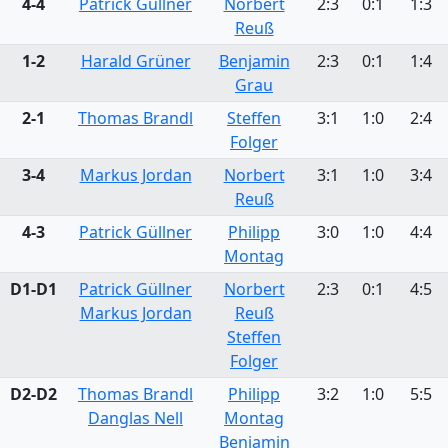
4-4
Patrick Güllner
Norbert
2:3
0:1
1:3
Reuß
1-2
Harald Grüner
Benjamin
2:3
0:1
1:4
Grau
2-1
Thomas Brandl
Steffen
3:1
1:0
2:4
Folger
3-4
Markus Jordan
Norbert
3:1
1:0
3:4
Reuß
4-3
Patrick Güllner
Philipp
3:0
1:0
4:4
Montag
D1-D1
Patrick Güllner
Norbert
2:3
0:1
4:5
Markus Jordan
Reuß
Steffen
Folger
D2-D2
Thomas Brandl
Philipp
3:2
1:0
5:5
Danglas Nell
Montag
Benjamin