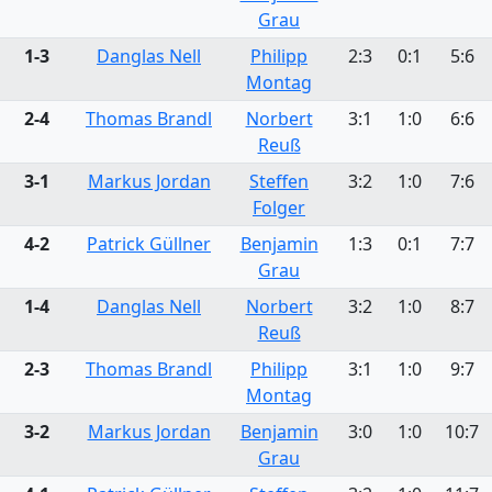
Grau
1-3
Danglas Nell
Philipp
2:3
0:1
5:6
Montag
2-4
Thomas Brandl
Norbert
3:1
1:0
6:6
Reuß
3-1
Markus Jordan
Steffen
3:2
1:0
7:6
Folger
4-2
Patrick Güllner
Benjamin
1:3
0:1
7:7
Grau
1-4
Danglas Nell
Norbert
3:2
1:0
8:7
Reuß
2-3
Thomas Brandl
Philipp
3:1
1:0
9:7
Montag
3-2
Markus Jordan
Benjamin
3:0
1:0
10:7
Grau