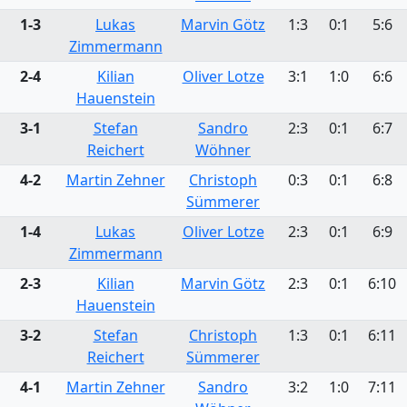
1-3
Lukas
Marvin Götz
1:3
0:1
5:6
Zimmermann
2-4
Kilian
Oliver Lotze
3:1
1:0
6:6
Hauenstein
3-1
Stefan
Sandro
2:3
0:1
6:7
Reichert
Wöhner
4-2
Martin Zehner
Christoph
0:3
0:1
6:8
Sümmerer
1-4
Lukas
Oliver Lotze
2:3
0:1
6:9
Zimmermann
2-3
Kilian
Marvin Götz
2:3
0:1
6:10
Hauenstein
3-2
Stefan
Christoph
1:3
0:1
6:11
Reichert
Sümmerer
4-1
Martin Zehner
Sandro
3:2
1:0
7:11