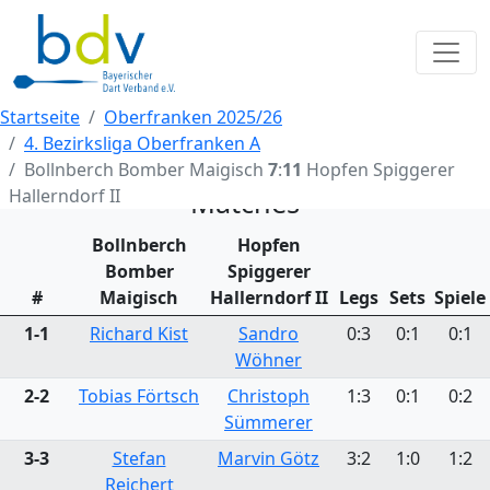
Startseite
Oberfranken 2025/26
4. Bezirksliga Oberfranken A
Bollnberch Bomber Maigisch
7
:
11
Hopfen Spiggerer
Hallerndorf II
Matches
Bollnberch
Hopfen
Bomber
Spiggerer
#
Maigisch
Hallerndorf II
Legs
Sets
Spiele
1-1
Richard Kist
Sandro
0:3
0:1
0:1
Wöhner
2-2
Tobias Förtsch
Christoph
1:3
0:1
0:2
Sümmerer
3-3
Stefan
Marvin Götz
3:2
1:0
1:2
Reichert