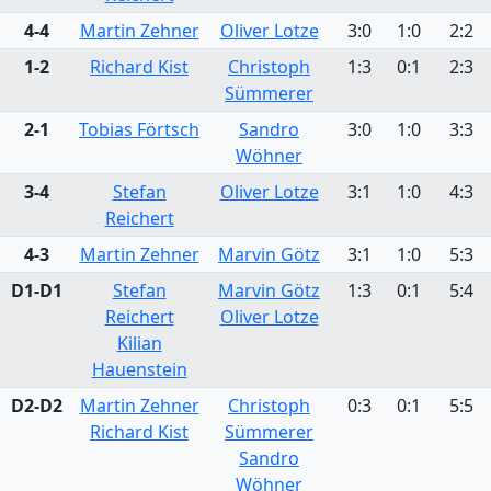
4-4
Martin Zehner
Oliver Lotze
3:0
1:0
2:2
1-2
Richard Kist
Christoph
1:3
0:1
2:3
Sümmerer
2-1
Tobias Förtsch
Sandro
3:0
1:0
3:3
Wöhner
3-4
Stefan
Oliver Lotze
3:1
1:0
4:3
Reichert
4-3
Martin Zehner
Marvin Götz
3:1
1:0
5:3
D1-D1
Stefan
Marvin Götz
1:3
0:1
5:4
Reichert
Oliver Lotze
Kilian
Hauenstein
D2-D2
Martin Zehner
Christoph
0:3
0:1
5:5
Richard Kist
Sümmerer
Sandro
Wöhner