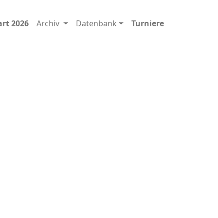
art 2026
Archiv
Datenbank
Turniere