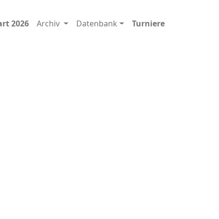
art 2026
Archiv
Datenbank
Turniere