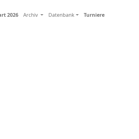
art 2026
Archiv
Datenbank
Turniere