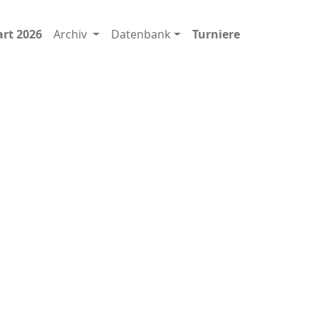
art 2026
Archiv
Datenbank
Turniere