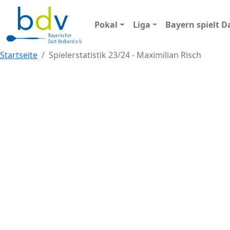
Pokal
Liga
Bayern spielt D
Startseite
Spielerstatistik 23/24 - Maximilian Risch