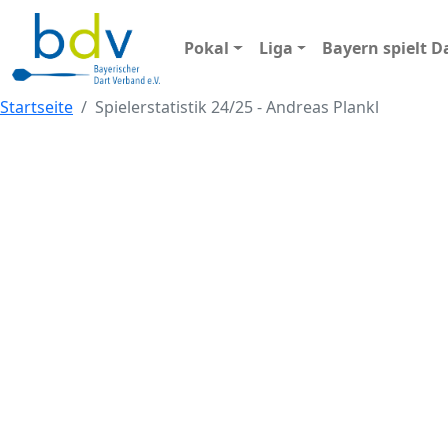
Pokal
Liga
Bayern spielt D
Startseite
Spielerstatistik 24/25 - Andreas Plankl