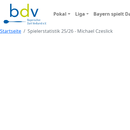
Pokal
Liga
Bayern spielt D
Startseite
Spielerstatistik 25/26 - Michael Czeslick