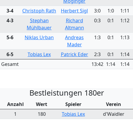
Möginger
3-4
Christoph Rath
Herbert Sigl
3:0
1:0
1:11
4-3
Stephan
Richard
0:3
0:1
1:12
Mühlbauer
Altmann
5-6
Niklas Urban
Andreas
1:3
0:1
1:13
Mader
6-5
Tobias Lex
Patrick Eder
2:3
0:1
1:14
Gesamt
13:42
1:14
1:14
Bestleistungen 180er
Anzahl
Wert
Spieler
Verein
1
180
Tobias Lex
d'Waidler