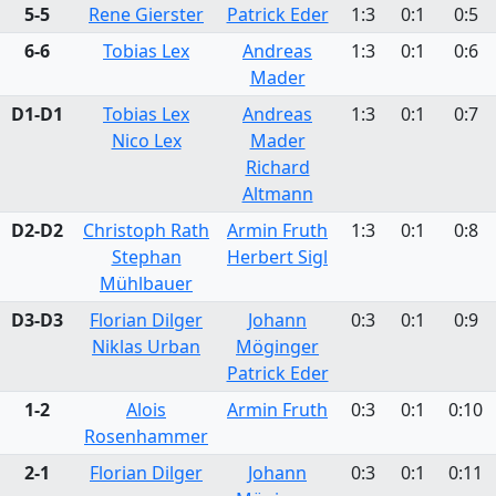
5-5
Rene Gierster
Patrick Eder
1:3
0:1
0:5
6-6
Tobias Lex
Andreas
1:3
0:1
0:6
Mader
D1-D1
Tobias Lex
Andreas
1:3
0:1
0:7
Nico Lex
Mader
Richard
Altmann
D2-D2
Christoph Rath
Armin Fruth
1:3
0:1
0:8
Stephan
Herbert Sigl
Mühlbauer
D3-D3
Florian Dilger
Johann
0:3
0:1
0:9
Niklas Urban
Möginger
Patrick Eder
1-2
Alois
Armin Fruth
0:3
0:1
0:10
Rosenhammer
2-1
Florian Dilger
Johann
0:3
0:1
0:11