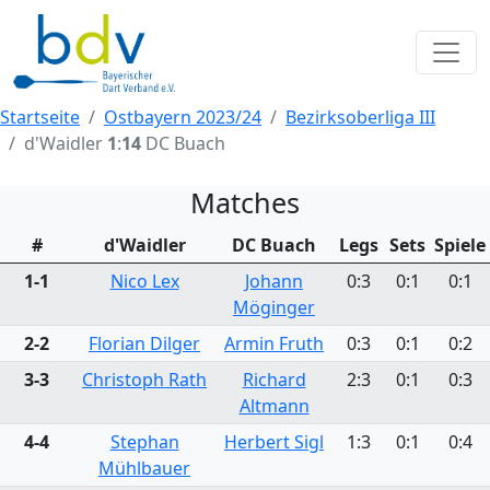
Startseite
Ostbayern 2023/24
Bezirksoberliga III
d'Waidler
1
:
14
DC Buach
Matches
#
d'Waidler
DC Buach
Legs
Sets
Spiele
1-1
Nico Lex
Johann
0:3
0:1
0:1
Möginger
2-2
Florian Dilger
Armin Fruth
0:3
0:1
0:2
3-3
Christoph Rath
Richard
2:3
0:1
0:3
Altmann
4-4
Stephan
Herbert Sigl
1:3
0:1
0:4
Mühlbauer