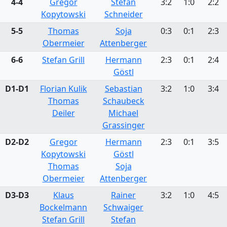
4-4
Gregor
Stefan
3:2
1:0
2:2
Kopytowski
Schneider
5-5
Thomas
Soja
0:3
0:1
2:3
Obermeier
Attenberger
6-6
Stefan Grill
Hermann
2:3
0:1
2:4
Göstl
D1-D1
Florian Kulik
Sebastian
3:2
1:0
3:4
Thomas
Schaubeck
Deiler
Michael
Grassinger
D2-D2
Gregor
Hermann
2:3
0:1
3:5
Kopytowski
Göstl
Thomas
Soja
Obermeier
Attenberger
D3-D3
Klaus
Rainer
3:2
1:0
4:5
Bockelmann
Schwaiger
Stefan Grill
Stefan