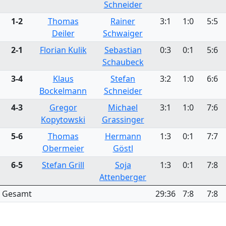
Schneider
1-2
Thomas
Rainer
3:1
1:0
5:5
Deiler
Schwaiger
2-1
Florian Kulik
Sebastian
0:3
0:1
5:6
Schaubeck
3-4
Klaus
Stefan
3:2
1:0
6:6
Bockelmann
Schneider
4-3
Gregor
Michael
3:1
1:0
7:6
Kopytowski
Grassinger
5-6
Thomas
Hermann
1:3
0:1
7:7
Obermeier
Göstl
6-5
Stefan Grill
Soja
1:3
0:1
7:8
Attenberger
Gesamt
29:36
7:8
7:8