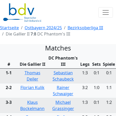
Startseite
Ostbayern 2024/25
Bezirksoberliga III
Die Gallier II
7
:
8
DC Phantom's III
Matches
DC Phantom's
#
Die Gallier II
III
Legs
Sets
Spiele
1-1
Thomas
Sebastian
1:3
0:1
0:1
Deiler
Schaubeck
2-2
Florian Kulik
Rainer
3:2
1:0
1:1
Schwaiger
3-3
Klaus
Michael
1:3
0:1
1:2
Bockelmann
Grassinger