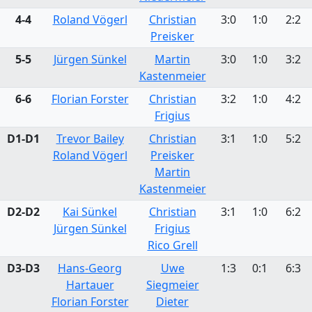
4-4
Roland Vögerl
Christian
3:0
1:0
2:2
Preisker
5-5
Jürgen Sünkel
Martin
3:0
1:0
3:2
Kastenmeier
6-6
Florian Forster
Christian
3:2
1:0
4:2
Frigius
D1-D1
Trevor Bailey
Christian
3:1
1:0
5:2
Roland Vögerl
Preisker
Martin
Kastenmeier
D2-D2
Kai Sünkel
Christian
3:1
1:0
6:2
Jürgen Sünkel
Frigius
Rico Grell
D3-D3
Hans-Georg
Uwe
1:3
0:1
6:3
Hartauer
Siegmeier
Florian Forster
Dieter