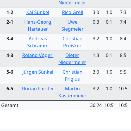
Niedermeier
1-2
Kai Sünkel
Rico Grell
3:0
1:0
7:3
2-1
Hans-Georg
Uwe
0:3
0:1
7:4
Hartauer
Siegmeier
3-4
Andreas
Christian
3:2
1:0
8:4
Schramm
Preisker
4-3
Roland Vögerl
Dieter
1:3
0:1
8:5
Niedermeier
5-6
Jürgen Sünkel
Christian
3:0
1:0
9:5
Frigius
6-5
Florian Forster
Martin
3:2
1:0
10:5
Kastenmeier
Gesamt
36:24
10:5
10:5