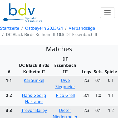
Startseite
Ostbayern 2023/24
Verbandsliga
DC Black Birds Kelheim II
10
:
5
DT Essenbach III
Matches
DT
DC Black Birds
Essenbach
#
Kelheim II
III
Legs
Sets
Spiele
1-1
Kai Sünkel
Uwe
2:3
0:1
0:1
Siegmeier
2-2
Hans-Georg
Rico Grell
3:1
1:0
1:1
Hartauer
3-3
Trevor Bailey
Dieter
2:3
0:1
1:2
Niedermeier