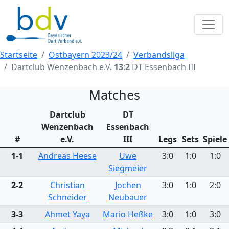
Startseite
Ostbayern 2023/24
Verbandsliga
Dartclub Wenzenbach e.V.
13
:
2
DT Essenbach III
Matches
Dartclub
DT
Wenzenbach
Essenbach
#
e.V.
III
Legs
Sets
Spiele
1-1
Andreas Heese
Uwe
3:0
1:0
1:0
Siegmeier
2-2
Christian
Jochen
3:0
1:0
2:0
Schneider
Neubauer
3-3
Ahmet Yaya
Mario Heßke
3:0
1:0
3:0