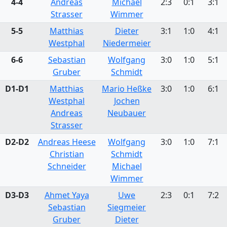
4-4
Andreas
Michael
2:3
0:1
3:1
Strasser
Wimmer
5-5
Matthias
Dieter
3:1
1:0
4:1
Westphal
Niedermeier
6-6
Sebastian
Wolfgang
3:0
1:0
5:1
Gruber
Schmidt
D1-D1
Matthias
Mario Heßke
3:0
1:0
6:1
Westphal
Jochen
Andreas
Neubauer
Strasser
D2-D2
Andreas Heese
Wolfgang
3:0
1:0
7:1
Christian
Schmidt
Schneider
Michael
Wimmer
D3-D3
Ahmet Yaya
Uwe
2:3
0:1
7:2
Sebastian
Siegmeier
Gruber
Dieter