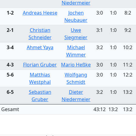
Niedermeier
1-2
Andreas Heese
Jochen
3:0
1:0
8:2
Neubauer
2-1
Christian
Uwe
3:1
1:0
9:2
Schneider
Siegmeier
3-4
Ahmet Yaya
Michael
3:2
1:0
10:2
Wimmer
4-3
Florian Gruber
Mario Heßke
3:0
1:0
11:2
5-6
Matthias
Wolfgang
3:0
1:0
12:2
Westphal
Schmidt
6-5
Sebastian
Dieter
3:2
1:0
13:2
Gruber
Niedermeier
Gesamt
43:12
13:2
13:2