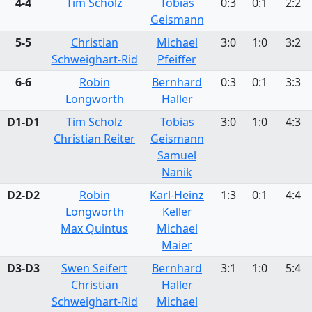
4-4
Tim Scholz
Tobias
0:3
0:1
2:2
Geismann
5-5
Christian
Michael
3:0
1:0
3:2
Schweighart-Rid
Pfeiffer
6-6
Robin
Bernhard
0:3
0:1
3:3
Longworth
Haller
D1-D1
Tim Scholz
Tobias
3:0
1:0
4:3
Christian Reiter
Geismann
Samuel
Nanik
D2-D2
Robin
Karl-Heinz
1:3
0:1
4:4
Longworth
Keller
Max Quintus
Michael
Maier
D3-D3
Swen Seifert
Bernhard
3:1
1:0
5:4
Christian
Haller
Schweighart-Rid
Michael