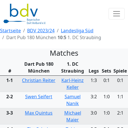
Startseite
BDV 2023/24
Landesliga Süd
Dart Pub 180 München
10
:
5
1. DC Straubing
Matches
Dart Pub 180
1. DC
#
München
Straubing
Legs
Sets
Spiele
1-1
Christian Reiter
Karl-Heinz
1:3
0:1
0:1
Keller
2-2
Swen Seifert
Samuel
3:2
1:0
1:1
Nanik
3-3
Max Quintus
Michael
3:0
1:0
2:1
Maier