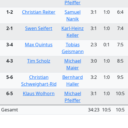
Pfeiffer
1-2
Christian Reiter
Samuel
3:1
1:0
6:4
Nanik
2-1
Swen Seifert
Karl-Heinz
3:1
1:0
7:4
Keller
3-4
Max Quintus
Tobias
2:3
0:1
7:5
Geismann
4-3
Tim Scholz
Michael
3:0
1:0
8:5
Maier
5-6
Christian
Bernhard
3:2
1:0
9:5
Schweighart-Rid
Haller
6-5
Klaus Wolhorn
Michael
3:1
1:0
10:5
Pfeiffer
Gesamt
34:23
10:5
10:5