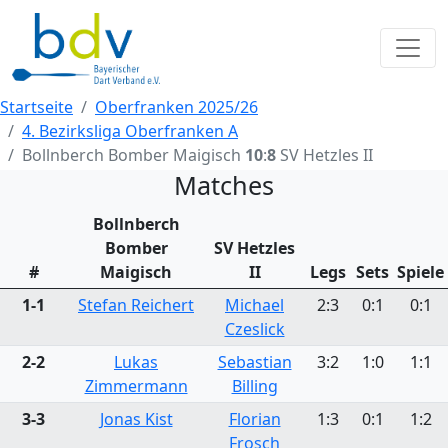
Startseite
Oberfranken 2025/26
4. Bezirksliga Oberfranken A
Bollnberch Bomber Maigisch
10
:
8
SV Hetzles II
Matches
Bollnberch
Bomber
SV Hetzles
#
Maigisch
II
Legs
Sets
Spiele
1-1
Stefan Reichert
Michael
2:3
0:1
0:1
Czeslick
2-2
Lukas
Sebastian
3:2
1:0
1:1
Zimmermann
Billing
3-3
Jonas Kist
Florian
1:3
0:1
1:2
Frosch