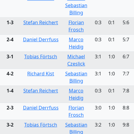
Sebastian
Billing
1-3
Stefan Reichert
Florian
0:3
0:1
5:6
Frosch
2-4
Daniel Derrfuss
Marco
0:3
0:1
5:7
Heidig
3-1
Tobias Förtsch
Michael
3:1
1:0
6:7
Czeslick
4-2
Richard Kist
Sebastian
3:1
1:0
7:7
Billing
1-4
Stefan Reichert
Marco
0:3
0:1
7:8
Heidig
2-3
Daniel Derrfuss
Florian
3:0
1:0
8:8
Frosch
3-2
Tobias Förtsch
Sebastian
3:2
1:0
9:8
Billing