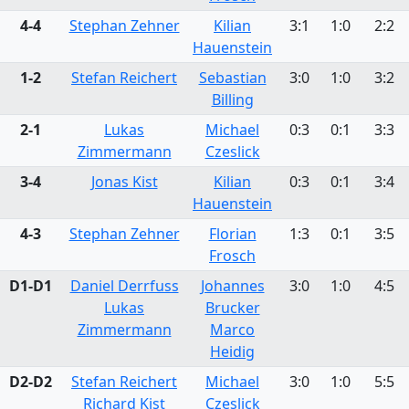
4-4
Stephan Zehner
Kilian
3:1
1:0
2:2
Hauenstein
1-2
Stefan Reichert
Sebastian
3:0
1:0
3:2
Billing
2-1
Lukas
Michael
0:3
0:1
3:3
Zimmermann
Czeslick
3-4
Jonas Kist
Kilian
0:3
0:1
3:4
Hauenstein
4-3
Stephan Zehner
Florian
1:3
0:1
3:5
Frosch
D1-D1
Daniel Derrfuss
Johannes
3:0
1:0
4:5
Lukas
Brucker
Zimmermann
Marco
Heidig
D2-D2
Stefan Reichert
Michael
3:0
1:0
5:5
Richard Kist
Czeslick