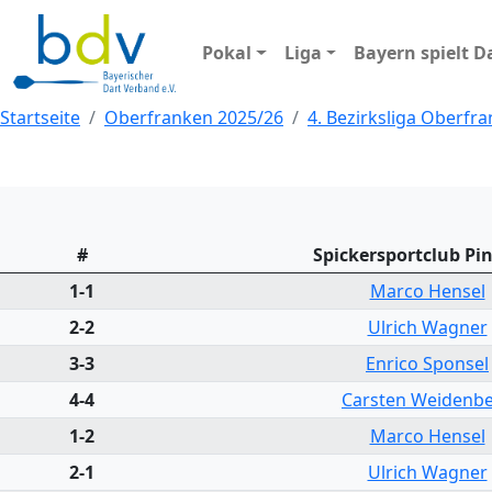
Pokal
Liga
Bayern spielt D
Startseite
Oberfranken 2025/26
4. Bezirksliga Oberfr
#
Spickersportclub Pi
1-1
Marco Hensel
2-2
Ulrich Wagner
3-3
Enrico Sponsel
4-4
Carsten Weidenb
1-2
Marco Hensel
2-1
Ulrich Wagner