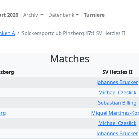
art 2026
Archiv
Datenbank
Turniere
anken A
Spickersportclub Pinzberg
17
:
1
SV Hetzles II
Matches
nzberg
SV Hetzles II
Johannes Brucker
Michael Czeslick
Sebastian Billing
erg
Miguel Martinez-Ko
Michael Czeslick
Johannes Brucker