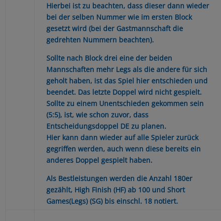
Hierbei ist zu beachten, dass dieser dann wieder
bei der selben Nummer wie im ersten Block
gesetzt wird (bei der Gastmannschaft die
gedrehten Nummern beachten).
Sollte nach Block drei eine der beiden
Mannschaften mehr Legs als die andere für sich
geholt haben, ist das Spiel hier entschieden und
beendet. Das letzte Doppel wird nicht gespielt.
Sollte zu einem Unentschieden gekommen sein
(5:5), ist, wie schon zuvor, dass
Entscheidungsdoppel DE zu planen.
Hier kann dann wieder auf alle Spieler zurück
gegriffen werden, auch wenn diese bereits ein
anderes Doppel gespielt haben.
Als Bestleistungen werden die Anzahl 180er
gezählt, High Finish (HF) ab 100 und Short
Games(Legs) (SG) bis einschl. 18 notiert.