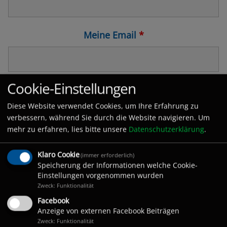
Meine Email
*
Titel der Veranstaltung
*
Cookie-Einstellungen
Diese Website verwendet Cookies, um Ihre Erfahrung zu
verbessern, während Sie durch die Website navigieren. Um
mehr zu erfahren, lies bitte unsere
Datenschutzerklärung
.
Datum der Veranstaltung - am/von
*
Klaro Cookie
(immer erforderlich)
Speicherung der Informationen welche Cookie-
Einstellungen vorgenommen wurden
Zweck: Funktionalität
Facebook
Anzeige von externen Facebook Beiträgen
Datum der Veranstaltung - bis
Zweck: Funktionalität