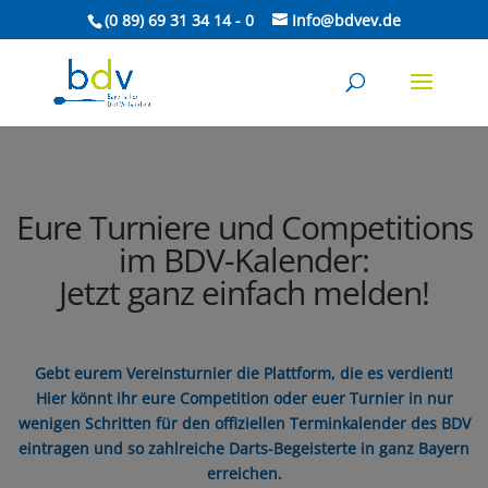
(0 89) 69 31 34 14 - 0
Info@bdvev.de
Eure Turniere und Competitions
im BDV-Kalender:
Jetzt ganz einfach melden!
Gebt eurem Vereinsturnier die Plattform, die es verdient!
Hier könnt ihr eure Competition oder euer Turnier in nur
wenigen Schritten für den offiziellen Terminkalender des BDV
eintragen und so zahlreiche Darts-Begeisterte in ganz Bayern
erreichen.