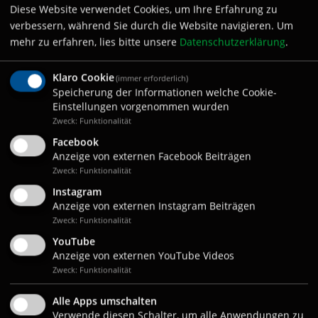
Diese Website verwendet Cookies, um Ihre Erfahrung zu
verbessern, während Sie durch die Website navigieren. Um
Ansprechpartner
mehr zu erfahren, lies bitte unsere
Datenschutzerklärung
.
Verbandsreferent
Klaro Cookie
(immer erforderlich)
Michael Amann
Speicherung der Informationen welche Cookie-
geschaeftsstelle@bdv.bayern
Einstellungen vorgenommen wurden
Zweck: Funktionalität
Facebook
Anzeige von externen Facebook Beiträgen
Zweck: Funktionalität
Instagram
Anzeige von externen Instagram Beiträgen
Zweck: Funktionalität
YouTube
Anzeige von externen YouTube Videos
Zweck: Funktionalität
Alle Apps umschalten
Verwende diesen Schalter, um alle Anwendungen zu