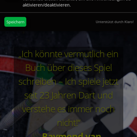
aktivieren/deaktivieren.
Speichern
Unterstützt durch Klaro!
„Ich könnte vermutlich ein
Buch über dieses Spiel
schreiben – Ich spiele jetzt
seit 23 Jahren Dart und
verstehe es immer noch
nicht!“
–
Raymond van