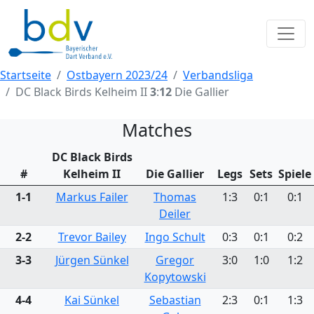
Startseite
Ostbayern 2023/24
Verbandsliga
DC Black Birds Kelheim II
3
:
12
Die Gallier
Matches
DC Black Birds
#
Kelheim II
Die Gallier
Legs
Sets
Spiele
1-1
Markus Failer
Thomas
1:3
0:1
0:1
Deiler
2-2
Trevor Bailey
Ingo Schult
0:3
0:1
0:2
3-3
Jürgen Sünkel
Gregor
3:0
1:0
1:2
Kopytowski
4-4
Kai Sünkel
Sebastian
2:3
0:1
1:3