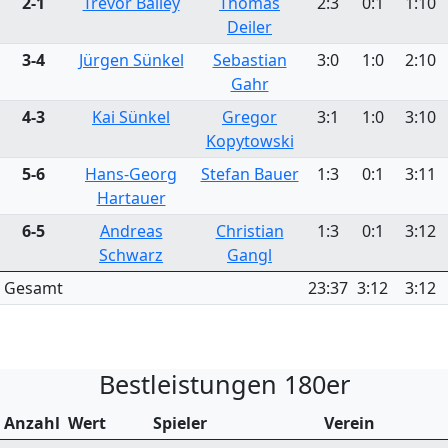
2-1
Trevor Bailey
Thomas
2:3
0:1
1:10
Deiler
3-4
Jürgen Sünkel
Sebastian
3:0
1:0
2:10
Gahr
4-3
Kai Sünkel
Gregor
3:1
1:0
3:10
Kopytowski
5-6
Hans-Georg
Stefan Bauer
1:3
0:1
3:11
Hartauer
6-5
Andreas
Christian
1:3
0:1
3:12
Schwarz
Gangl
Gesamt
23:37
3:12
3:12
Bestleistungen 180er
Anzahl
Wert
Spieler
Verein