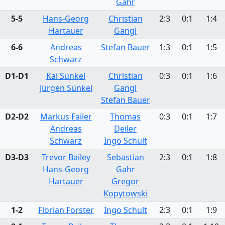
Gahr
5-5
Hans-Georg
Christian
2:3
0:1
1:4
Hartauer
Gangl
6-6
Andreas
Stefan Bauer
1:3
0:1
1:5
Schwarz
D1-D1
Kai Sünkel
Christian
0:3
0:1
1:6
Jürgen Sünkel
Gangl
Stefan Bauer
D2-D2
Markus Failer
Thomas
0:3
0:1
1:7
Andreas
Deiler
Schwarz
Ingo Schult
D3-D3
Trevor Bailey
Sebastian
2:3
0:1
1:8
Hans-Georg
Gahr
Hartauer
Gregor
Kopytowski
1-2
Florian Forster
Ingo Schult
2:3
0:1
1:9