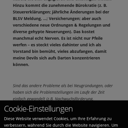
Hinzu kommt die zunehmende Bürokratie (z. B.
Steuererklärungen; jährliche Änderungen bei der
BLSV Meldung, …; Versicherungen; aber auch
verschiedene neue Ordnungen & Regelungen und
diverse gehypte Neuerungen). Das kostet
manchmal echt Nerven. Es ist nicht nur Pfeile
werfen – es steckt vieles dahinter und ich als
Vorstand bin bemüht, vieles abzufangen, damit
meine Devils sich aufs Darten konzentrieren
können.
Sind das andere Probleme als bei Neugründungen, oder
haben sich die Problemstellungen im Laufe der Zeit
einfach gewandelt (z.B. Nachwuchsförderung,
Modernisierungsbedarf, Umgang mit dem aktuellen
Cookie-Einstellungen
Boom)?
Diese Website verwendet Cookies, um Ihre Erfahrung zu
Ich denke schon, dass sich das „Umfeld“ im Laufe
verbessern, während Sie durch die Website navigieren. Um