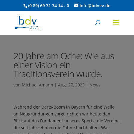
(0 89) 69 31 34 14 - 0
Info@bdvev.de
20 Jahre am Oche: Wie aus
einer Vision ein
Traditionsverein wurde.
von
Michael Amann
|
Aug. 27, 2025
|
News
Während der Darts-Boom in Bayern für eine Welle
an Neugründungen sorgt, richten wir heute den
Blick auf das Fundament unseres Sports: die Vereine,
die seit Jahrzehnten die Fahne hochhalten. Was