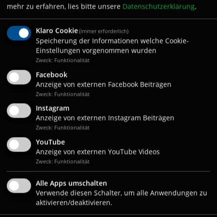
der letzten 20 Jahre ziemlich verändert hat.
mehr zu erfahren, lies bitte unsere
Datenschutzerklärung
.
Natürlich bringt dies ein Für und Wider mit sich.
Man will ja auch mit der Zeit gehen.
Klaro Cookie
(immer erforderlich)
Nichtsdestotrotz: Es ist und bleibt ein Hobby für
Speicherung der Informationen welche Cookie-
uns und keiner verdient sich damit seinen
Einstellungen vorgenommen wurden
Lebensunterhalt. Wir wollen halt einfach darten.
Zweck: Funktionalität
Facebook
Anzeige von externen Facebook Beiträgen
Ihr habt den Dartsport in vielen verschiedenen Phasen
Zweck: Funktionalität
erlebt. Wie bewertest du als langjähriger Vorstand den
Instagram
aktuellen, massiven Boom in Bayern?
Anzeige von externen Instagram Beiträgen
Zweck: Funktionalität
Das kann Vor- und Nachteile haben. Mal abwarten,
YouTube
wie sich das alles entwickeln wird – bleibt das
Anzeige von externen YouTube Videos
Interesse der Gesellschaft an der Sportart bestehen
Zweck: Funktionalität
oder flacht es wieder ab? Das wird die Zeit zeigen.
Grundsätzlich hilft der Medienrummel dem
Alle Apps umschalten
Dartsport an sich, vom Image „Saufsport“
Verwende diesen Schalter, um alle Anwendungen zu
wegzukommen. Zudem finden sich viele neue
aktivieren/deaktivieren.
Gesichter in der Dartszene und auch der allgemeine