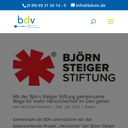
(0 89) 69 31 34 14 - 0
Info@bdvev.de
Mit der Björn Steiger Stiftung gemeinsame
Wege für mehr Herzsicherheit im Dart gehen
von
Michael Amann
|
Feb. 24, 2025
|
News
Gemeinsam als BDV unterstützen wir das
lebensrettende Projekt „Herzsicher“ der Björn Steiger