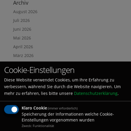
Archiv
August 2026
Juli 2026
Juni 2026
Mai 2026
April 2026
März 2026
Februar 2026
Cookie-Einstellungen
Januar 2026
Diese Website verwendet Cookies, um Ihre Erfahrung zu
Dezember 2025
verbessern, während Sie durch die Website navigieren. Um
November 2025
mehr zu erfahren, lies bitte unsere
Datenschutzerklärung
.
Oktober 2025
Klaro Cookie
September 2025
(immer erforderlich)
Speicherung der Informationen welche Cookie-
August 2025
Einstellungen vorgenommen wurden
Juli 2025
Zweck: Funktionalität