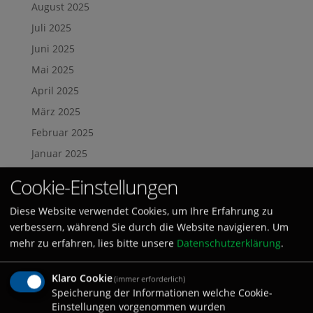
August 2025
Juli 2025
Juni 2025
Mai 2025
April 2025
März 2025
Februar 2025
Januar 2025
Dezember 2024
Cookie-Einstellungen
November 2024
Diese Website verwendet Cookies, um Ihre Erfahrung zu
Oktober 2024
verbessern, während Sie durch die Website navigieren. Um
September 2024
mehr zu erfahren, lies bitte unsere
Datenschutzerklärung
.
August 2024
Klaro Cookie
Juli 2024
(immer erforderlich)
Speicherung der Informationen welche Cookie-
Juni 2024
Einstellungen vorgenommen wurden