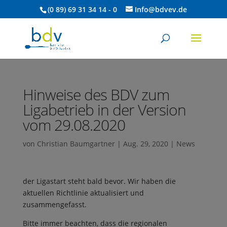
(0 89) 69 31 34 14 - 0
Info@bdvev.de
Hinweise des BDV zum
Ligabetrieb in der Version
vom 29.08.2020
von
Christian Baumgartner
|
Aug. 29, 2020
|
News
der Ligastart steht bald bevor. Wir haben die
aktuellen Richtlinie aktualisiert und
zusammengefasst.
Bitte immer beachten, dass die regionalen