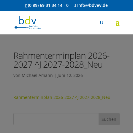
(0 89) 69 31 34 14 - 0
Info@bdvev.de
Rahmenterminplan 2026-
2027 ^J 2027-2028_Neu
von
Michael Amann
|
Juni 12, 2026
Rahmenterminplan 2026-2027 ^J 2027-2028_Neu