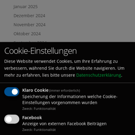
Januar 2025
Dezember 2024
November 2024
Oktober 2024
September 2024
Cookie-Einstellungen
August 2024
Juli 2024
Diese Website verwendet Cookies, um Ihre Erfahrung zu
verbessern, während Sie durch die Website navigieren. Um
Juni 2024
mehr zu erfahren, lies bitte unsere
Datenschutzerklärung
.
Mai 2024
April 2024
Klaro Cookie
(immer erforderlich)
Speicherung der Informationen welche Cookie-
März 2024
Einstellungen vorgenommen wurden
Februar 2024
Zweck: Funktionalität
Januar 2024
Facebook
Anzeige von externen Facebook Beiträgen
Dezember 2023
Zweck: Funktionalität
November 2023