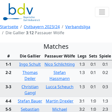
Startseite
Ostbayern 2023/24
Verbandsliga
Die Gallier
3
:
12
Passauer Wölfe
Matches
#
Die Gallier
Passauer Wölfe
Legs
Sets
Spiele
1-1
Ingo Schult
Nico Schlichting
1:3
0:1
0:1
2-2
Thomas
Stefan
1:3
0:1
0:2
Deiler
Hassmann
3-3
Christian
Lucca Scheuch
1:3
0:1
0:3
Gangl
4-4
Stefan Bauer
Martin Drexler
3:1
1:0
1:3
5-5
Sebastian
Michael
3:2
1:0
2:3