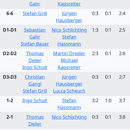
Gahr
Kapsreiter
6-6
Stefan Grill
Jürgen
0:3
0:1
2:4
Hausberger
D1-D1
Sebastian
Nico Schlichting
1:3
0:1
2:5
Gahr
Stefan
Stefan Bauer
Hassmann
D2-D2
Thomas
Martin Drexler
2:3
0:1
2:6
Deiler
Michael
Ingo Schult
Kapsreiter
D3-D3
Christian
Jürgen
0:3
0:1
2:7
Gangl
Hausberger
Stefan Grill
Lucca Scheuch
1-2
Ingo Schult
Stefan
3:2
1:0
3:7
Hassmann
2-1
Thomas
Nico Schlichting
0:3
0:1
3:8
Deiler