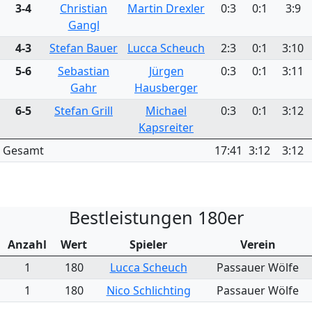
3-4
Christian
Martin Drexler
0:3
0:1
3:9
Gangl
4-3
Stefan Bauer
Lucca Scheuch
2:3
0:1
3:10
5-6
Sebastian
Jürgen
0:3
0:1
3:11
Gahr
Hausberger
6-5
Stefan Grill
Michael
0:3
0:1
3:12
Kapsreiter
Gesamt
17:41
3:12
3:12
Bestleistungen 180er
Anzahl
Wert
Spieler
Verein
1
180
Lucca Scheuch
Passauer Wölfe
1
180
Nico Schlichting
Passauer Wölfe